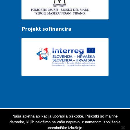
Projekt sofinancira
Za optimalno delovanje spletne aplikacije vam
Naša spletna aplikacija uporablja piškotke. Piškotki so majhne
datoteke, ki jih naložimo na vašo napravo, z namenom izboljšanja
priporočamo uporabo enega izmed sodobnih spletnih
uporabniške izkušnje.