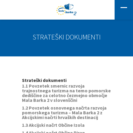
STRATEŠKI DOKUMENTI
Strateški dokumenti
1.1 Povzetek smernic razvoja
trajnostnega turizma na temo pomorske
dediščine za celotno čezmejno območje
Mala Barka 2 v slovenščini
1.2 Povzetek osnovnega načrta razvoja
pomorskega turizma – Mala Barka 2 z
Akcijskimi načrti hrvaških destinacij
1.3 Akcijski načrt Občine Izola
1.4 Akcijski načrt Občine Piran