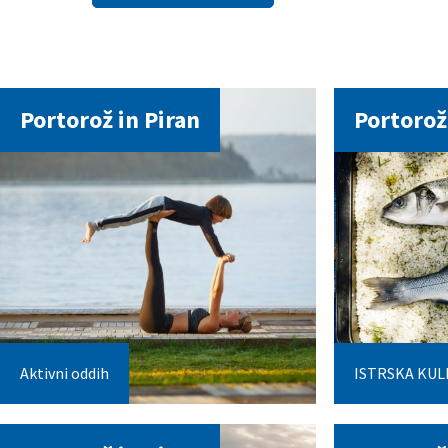
Portorož in Piran
Portorož
Aktivni oddih
ISTRSKA KUL