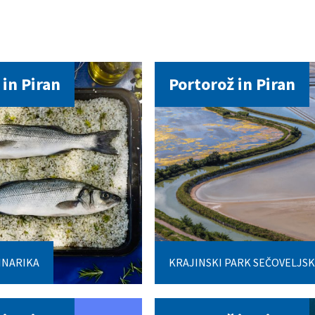
 in Piran
Portorož in Piran
INARIKA
KRAJINSKI PARK SEČOVELJSK