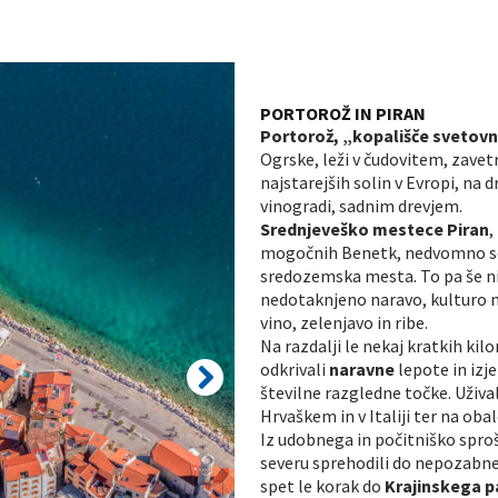
PORTOROŽ IN PIRAN
Portorož, „kopališče svetov
Ogrske, leži v čudovitem, zavet
najstarejših solin v Evropi, na dr
vinogradi, sadnim drevjem.
Srednjeveško mestece Piran
,
mogočnih Benetk, nedvomno sod
sredozemska mesta. To pa še ni 
nedotaknjeno naravo, kulturo n
vino, zelenjavo in ribe.
Na razdalji le nekaj kratkih ki
odkrivali
naravne
lepote in iz
številne razgledne točke. Užival
Hrvaškem in v Italiji ter na obal
Iz udobnega in počitniško spr
severu sprehodili do nepozab
spet le korak do
Krajinskega p