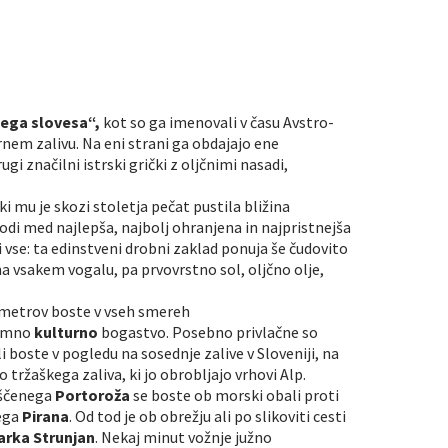
nega slovesa“,
kot so ga imenovali v času Avstro-
rnem zalivu. Na eni strani ga obdajajo ene
ugi značilni istrski grički z oljčnimi nasadi,
 ki mu je skozi stoletja pečat pustila bližina
i med najlepša, najbolj ohranjena in najpristnejša
vse: ta edinstveni drobni zaklad ponuja še čudovito
a vsakem vogalu, pa prvovrstno sol, oljčno olje,
lometrov boste v vseh smereh
jemno
kulturno
bogastvo. Posebno privlačne so
i boste v pogledu na sosednje zalive v Sloveniji, na
o tržaškega zaliva, ki jo obrobljajo vrhovi Alp.
oščenega
Portoroža
se boste ob morski obali proti
nega
Pirana
. Od tod je ob obrežju ali po slikoviti cesti
arka Strunjan
. Nekaj minut vožnje južno