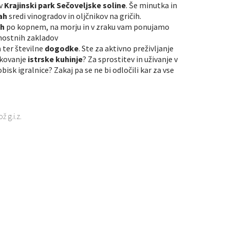
 v
Krajinski park Sečoveljske soline
. Še minutka in
cah
sredi vinogradov in oljčnikov na gričih.
ih
po kopnem, na morju in v zraku vam ponujamo
nostnih zakladov
h
ter številne
dogodke
. Ste za aktivno preživljanje
skovanje
istrske kuhinje
? Za sprostitev in uživanje v
bisk igralnice? Zakaj pa se ne bi odločili kar za vse
 g.i.z.