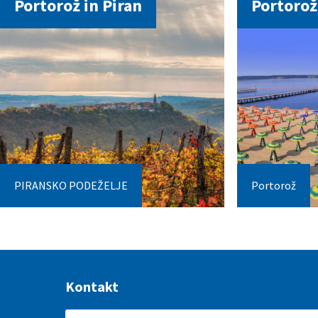
Portorož in Piran
Portorož
PIRANSKO PODEŽELJE
Portorož
Kontakt