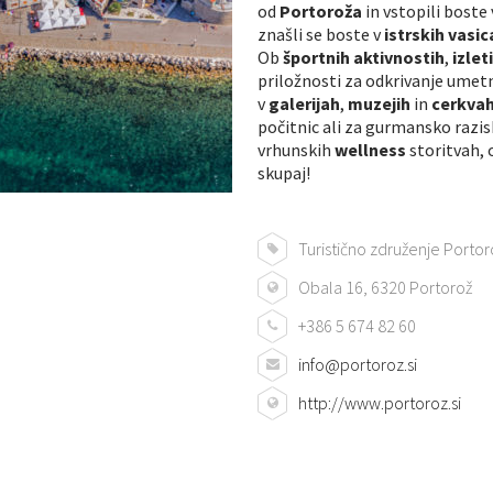
od
Portoroža
in vstopili boste
znašli se boste v
istrskih vasi
Ob
športnih aktivnostih
,
izlet
priložnosti za odkrivanje umet
v
galerijah
,
muzejih
in
cerkva
počitnic ali za gurmansko razi
vrhunskih
wellness
storitvah, o
skupaj!
Turistično združenje Portorož
Obala 16, 6320 Portorož
+386 5 674 82 60
info@portoroz.si
http://www.portoroz.si