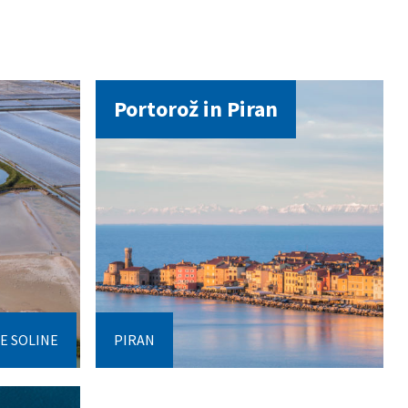
Portorož in Piran
E SOLINE
PIRAN