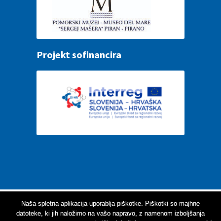
Projekt sofinancira
Za optimalno delovanje spletne aplikacije vam
Naša spletna aplikacija uporablja piškotke. Piškotki so majhne
datoteke, ki jih naložimo na vašo napravo, z namenom izboljšanja
priporočamo uporabo enega izmed sodobnih spletnih