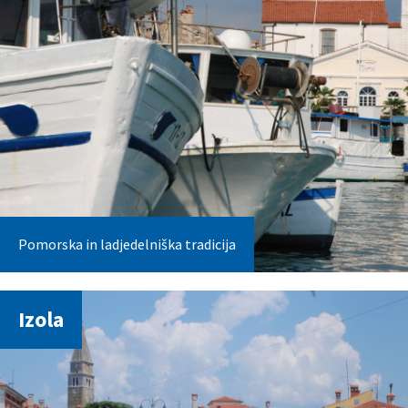
Pomorska in ladjedelniška tradicija
Izola