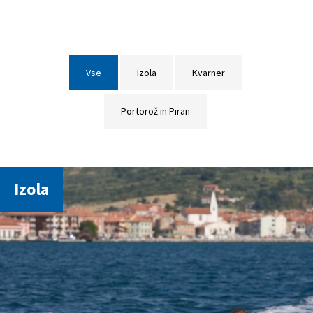
Vse
Izola
Kvarner
Portorož in Piran
Izola