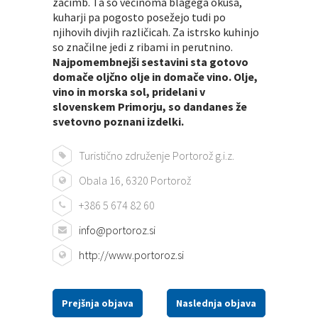
začimb. Ta so večinoma blagega okusa,
kuharji pa pogosto posežejo tudi po
njihovih divjih različicah. Za istrsko kuhinjo
so značilne jedi z ribami in perutnino.
Najpomembnejši sestavini sta gotovo
domače oljčno olje in domače vino. Olje,
vino in morska sol, pridelani v
slovenskem Primorju, so dandanes že
svetovno poznani izdelki.
Turistično združenje Portorož g.i.z.
Obala 16, 6320 Portorož
+386 5 674 82 60
info@portoroz.si
http://www.portoroz.si
Prejšnja objava
Naslednja objava