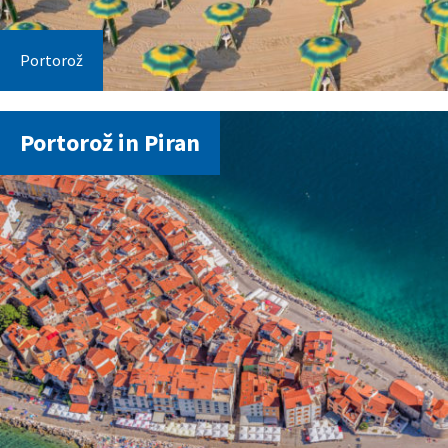
Portorož
Portorož in Piran