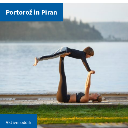
Portorož in Piran
Aktivni oddih