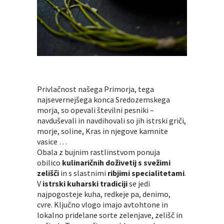
Privlačnost našega Primorja, tega
najsevernejšega konca Sredozemskega
morja, so opevali številni pesniki –
navduševali in navdihovali so jih istrski griči,
morje, soline, Kras in njegove kamnite
vasice …
Obala z bujnim rastlinstvom ponuja
obilico
kulinaričnih doživetij s svežimi
zelišči
in s slastnimi
ribjimi specialitetami
.
V
istrski kuharski tradiciji
se jedi
najpogosteje kuha, redkeje pa, denimo,
cvre. Ključno vlogo imajo avtohtone in
lokalno pridelane sorte zelenjave, zelišč in