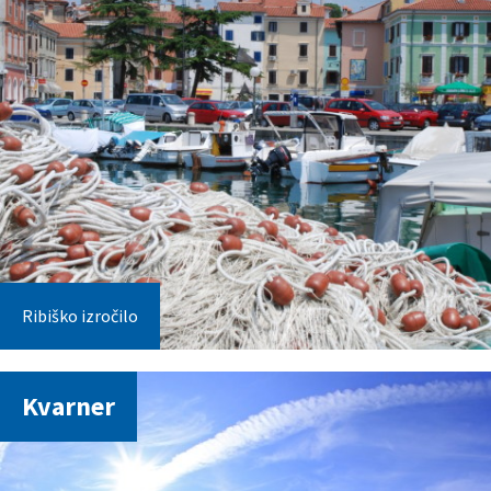
Ribiško izročilo
Kvarner