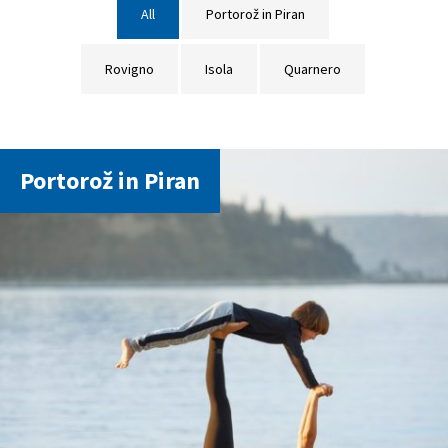
All
Portorož in Piran
Rovigno
Isola
Quarnero
Portorož in Piran