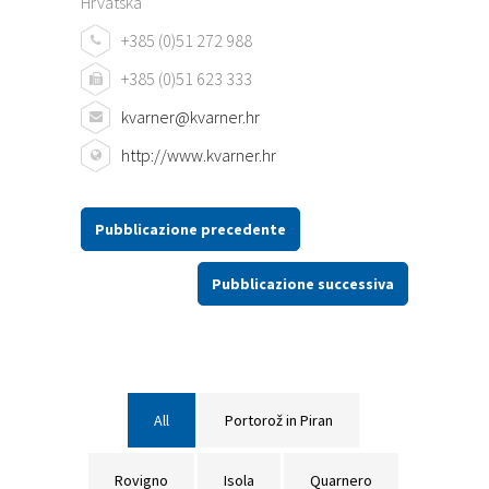
Hrvatska
+385 (0)51 272 988
+385 (0)51 623 333
kvarner@kvarner.hr
http://www.kvarner.hr
Pubblicazione precedente
Pubblicazione successiva
All
Portorož in Piran
Rovigno
Isola
Quarnero