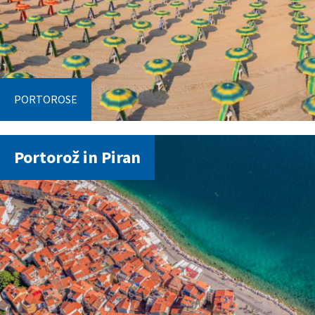
PORTOROSE
Portorož in Piran