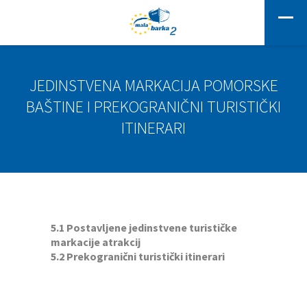
JEDINSTVENA MARKACIJA POMORSKE
BAŠTINE I PREKOGRANIČNI TURISTIČKI
ITINERARI
5.1
Postavljene jedinstvene turističke
markacije atrakcij
5.2
Prekogranični turistički itinerari