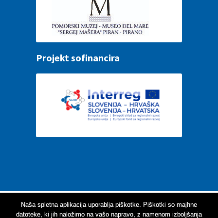
Projekt sofinancira
Za optimalno delovanje spletne aplikacije vam
Naša spletna aplikacija uporablja piškotke. Piškotki so majhne
datoteke, ki jih naložimo na vašo napravo, z namenom izboljšanja
priporočamo uporabo enega izmed sodobnih spletnih