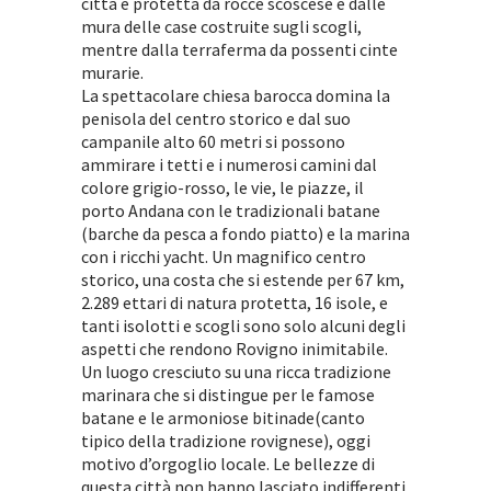
città è protetta da rocce scoscese e dalle
mura delle case costruite sugli scogli,
mentre dalla terraferma da possenti cinte
murarie.
La spettacolare chiesa barocca domina la
penisola del centro storico e dal suo
campanile alto 60 metri si possono
ammirare i tetti e i numerosi camini dal
colore grigio-rosso, le vie, le piazze, il
porto Andana con le tradizionali batane
(barche da pesca a fondo piatto) e la marina
con i ricchi yacht. Un magnifico centro
storico, una costa che si estende per 67 km,
2.289 ettari di natura protetta, 16 isole, e
tanti isolotti e scogli sono solo alcuni degli
aspetti che rendono Rovigno inimitabile.
Un luogo cresciuto su una ricca tradizione
marinara che si distingue per le famose
batane e le armoniose bitinade(canto
tipico della tradizione rovignese), oggi
motivo d’orgoglio locale. Le bellezze di
questa città non hanno lasciato indifferenti