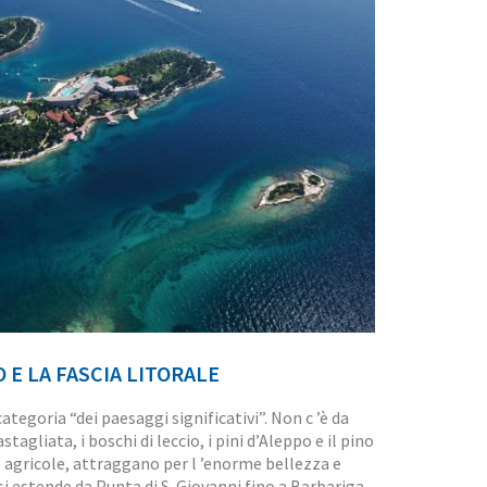
O E LA FASCIA LITORALE
ategoria “dei paesaggi significativi”. Non c ’è da
tagliata, i boschi di leccio, i pini d’Aleppo e il pino
e agricole, attraggano per l ’enorme bellezza e
si estende da Punta di S. Giovanni fino a Barbariga,