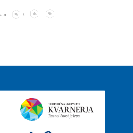
rdon
0