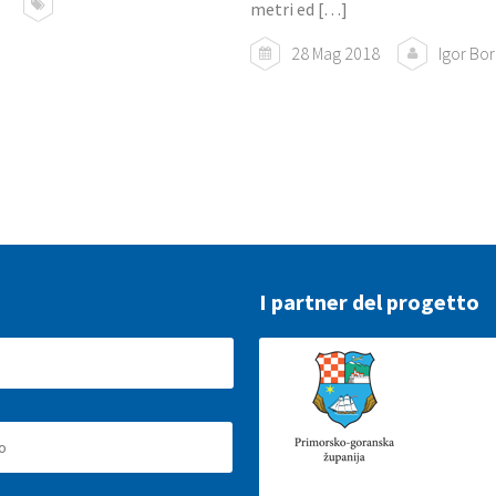
metri ed […]
28 Mag 2018
Igor Bo
I partner del progetto