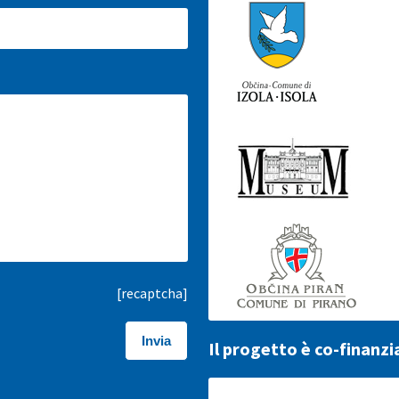
[recaptcha]
Il progetto è co-finanzi