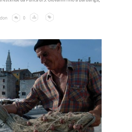
rdon
0