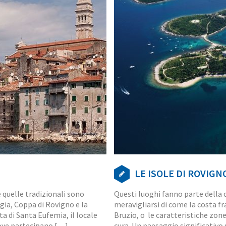
LE ISOLE DI ROVIGN
quelle tradizionali sono
Questi luoghi fanno parte della c
gia, Coppa di Rovigno e la
meravigliarsi di come la costa fras
sta di Santa Eufemia, il locale
Bruzio, o le caratteristiche zon
dove partecipano […]
cura. Un paesaggio significativo 