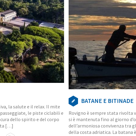
BATANE E BITINADE
, la salute e il relax. Il mite
asseggiate, le piste ciclabili e
Rovigno è sempre stata rivolta v
cura dello spirito e del corpo
si è mantenuta fino al giorno d’
nta […]
dell’armoniosa convivenza tra gli
della costa adriatica. La batana 