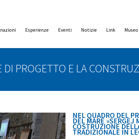
inazioni
Esperienze
Eventi
Notizie
Link
Museo 
 DI PROGETTO E LA CONSTRUZ
NEL QUADRO DEL PR
DEL MARE »SERGEJ M
COSTRUZIONE DELLA
TRADIZIONALE IN LE