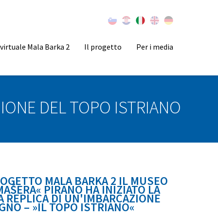
virtuale Mala Barka 2
Il progetto
Per i media
IONE DEL TOPO ISTRIANO
OGETTO MALA BARKA 2 IL MUSEO
AŠERA« PIRANO HA INIZIATO LA
 REPLICA DI UN'IMBARCAZIONE
GNO – »IL TOPO ISTRIANO«