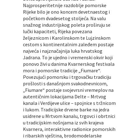
Najprosperitetnije razdoblje pomorske
Rijeke bilo je ono koncem devetnaestog i
početkom dvadesetog stoljeća. Na valu
snažnog industrijskog poleta proširuju se
lučki kapaciteti, Rijeka povezana
željeznicom i Karolinskom te Lujzinskom
cestom s kontinentalnim zaleđem postaje
najveća i najznačajnija luka hrvatskog
Jadrana. To je ujedno i vremenski okvir koji
ponovo živi u danima Kvarnerskog festivala
mora i pomorske tradicije „Fiumare“.
Povezujući pomorsku i trgovačku tradiciju
prošlosti s današnjom svakodnevnicom,
„Fiumare“ postaje svojevrsni vremeplov na
autentičnim lokacijama Delte – Mrtvog
kanala i Verdijeve ulice – spojnice s tržnicom
i lukom. Tradicijske drvene barke na jedra
usidrene u Mrtvom kanalu, trgovci i obrtnici
u tradicijskim nošnjama iz svih krajeva
Kvarnera, interaktivne radionice pomorskih
i ribarskih vještina, brodomodelarske