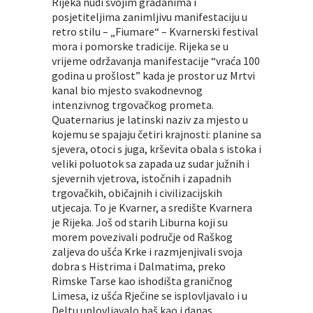
Rijeka nudi svojim građanima i
posjetiteljima zanimljivu manifestaciju u
retro stilu – „Fiumare“ – Kvarnerski festival
mora i pomorske tradicije. Rijeka se u
vrijeme održavanja manifestacije “vraća 100
godina u prošlost” kada je prostor uz Mrtvi
kanal bio mjesto svakodnevnog
intenzivnog trgovačkog prometa.
Quaternarius je latinski naziv za mjesto u
kojemu se spajaju četiri krajnosti: planine sa
sjevera, otoci s juga, krševita obala s istoka i
veliki poluotok sa zapada uz sudar južnih i
sjevernih vjetrova, istočnih i zapadnih
trgovačkih, običajnih i civilizacijskih
utjecaja. To je Kvarner, a središte Kvarnera
je Rijeka. Još od starih Liburna koji su
morem povezivali područje od Raškog
zaljeva do ušća Krke i razmjenjivali svoja
dobra s Histrima i Dalmatima, preko
Rimske Tarse kao ishodišta graničnog
Limesa, iz ušća Rječine se isplovljavalo i u
Deltu uplovljavalo baš kao i danas.