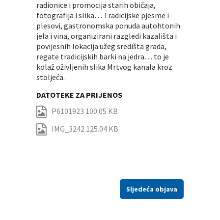
radionice i promocija starih običaja,
fotografija i slika… Tradicijske pjesme i
plesovi, gastronomska ponuda autohtonih
jela i vina, organizirani razgledi kazališta i
povijesnih lokacija užeg središta grada,
regate tradicijskih barki na jedra… to je
kolaž oživljenih slika Mrtvog kanala kroz
stoljeća.
DATOTEKE ZA PRIJENOS
P6101923 100.05 KB
IMG_3242 125.04 KB
Sljedeća objava