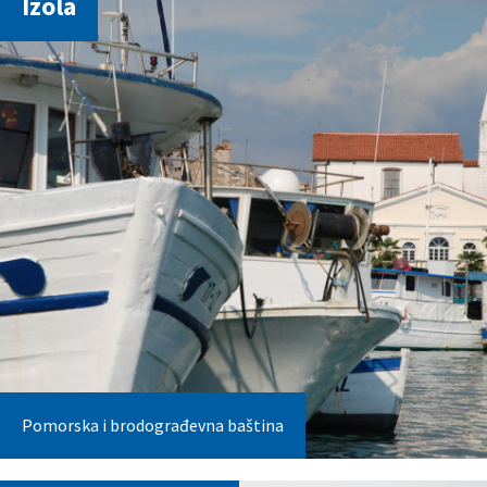
Izola
Pomorska i brodograđevna baština