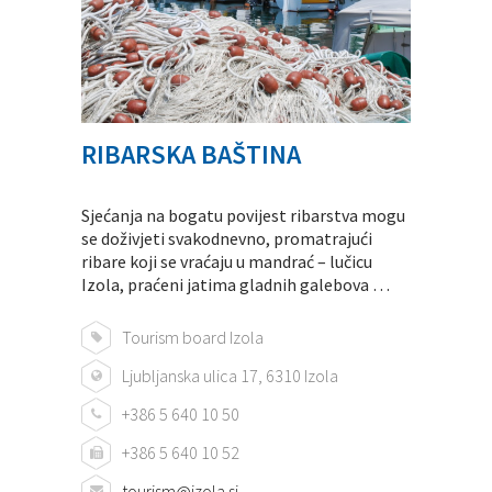
RIBARSKA BAŠTINA
Sjećanja na bogatu povijest ribarstva mogu
se doživjeti svakodnevno, promatrajući
ribare koji se vraćaju u mandrać – lučicu
Izola, praćeni jatima gladnih galebova …
Tourism board Izola
Ljubljanska ulica 17, 6310 Izola
+386 5 640 10 50
+386 5 640 10 52
tourism@izola.si