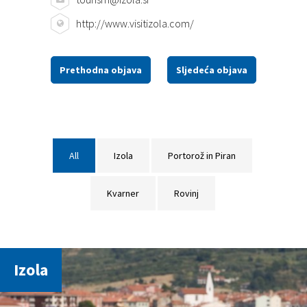
http://www.visitizola.com/
Prethodna objava
Sljedeća objava
All
Izola
Portorož in Piran
Kvarner
Rovinj
Izola