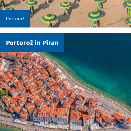
Portorož
Portorož in Piran