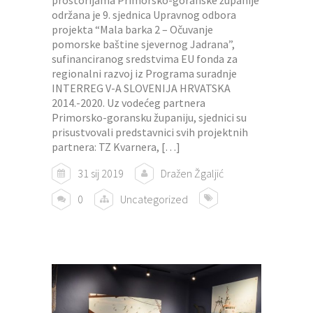
održana je 9. sjednica Upravnog odbora
projekta “Mala barka 2 – Očuvanje
pomorske baštine sjevernog Jadrana”,
sufinanciranog sredstvima EU fonda za
regionalni razvoj iz Programa suradnje
INTERREG V-A SLOVENIJA HRVATSKA
2014.-2020. Uz vodećeg partnera
Primorsko-goransku županiju, sjednici su
prisustvovali predstavnici svih projektnih
partnera: TZ Kvarnera, […]
31 sij 2019
Dražen Žgaljić
0
Uncategorized