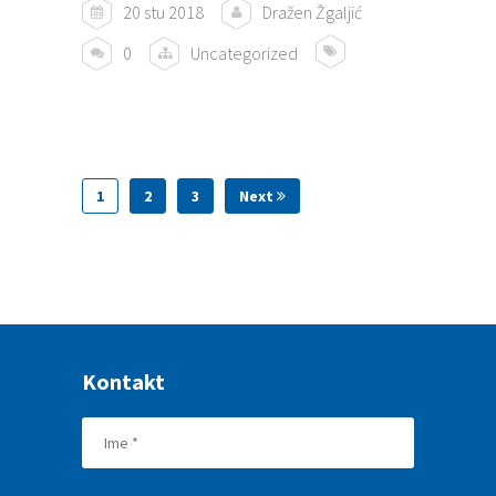
20 stu 2018
Dražen Žgaljić
0
Uncategorized
1
2
3
Next
Kontakt