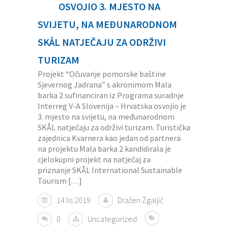
OSVOJIO 3. MJESTO NA
SVIJETU, NA MEĐUNARODNOM
SKÅL NATJEČAJU ZA ODRŽIVI
TURIZAM
Projekt “Očuvanje pomorske baštine
Sjevernog Jadrana” s akronimom Mala
barka 2 sufinanciran iz Programa suradnje
Interreg V-A Slovenija – Hrvatska osvojio je
3. mjesto na svijetu, na međunarodnom
SKÅL natječaju za održivi turizam. Turistička
zajednica Kvarnera kao jedan od partnera
na projektu Mala barka 2 kandidirala je
cjelokupni projekt na natječaj za
priznanje SKÅL International Sustainable
Tourism […]
14 lis 2019
Dražen Žgaljić
0
Uncategorized