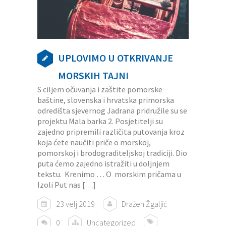
UPLOVIMO U OTKRIVANJE
MORSKIH TAJNI
S ciljem očuvanja i zaštite pomorske
baštine, slovenska i hrvatska primorska
odredišta sjevernog Jadrana pridružile su se
projektu Mala barka 2. Posjetitelji su
zajedno pripremili različita putovanja kroz
koja ćete naučiti priče o morskoj,
pomorskoj i brodograditeljskoj tradiciji. Dio
puta ćemo zajedno istražiti u doljnjem
tekstu. Krenimo … O morskim pričama u
Izoli Put nas […]
23 velj 2019
Dražen Žgaljić
0
Uncategorized