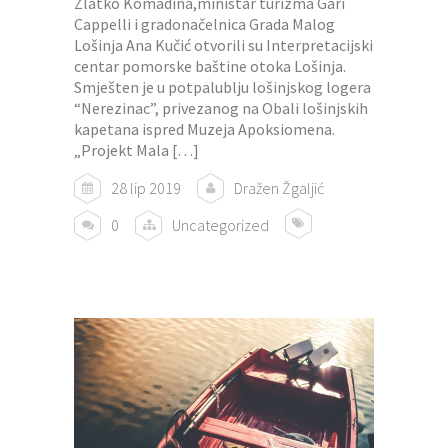
Zlatko Komadina,ministar turizma Gari
Cappelli i gradonačelnica Grada Malog
Lošinja Ana Kučić otvorili su Interpretacijski
centar pomorske baštine otoka Lošinja.
Smješten je u potpalublju lošinjskog logera
“Nerezinac”, privezanog na Obali lošinjskih
kapetana ispred Muzeja Apoksiomena.
„Projekt Mala […]
28 lip 2019
Dražen Žgaljić
0
Uncategorized