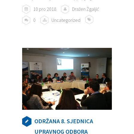
10 pro 2018
Dražen Žgaljić
0
Uncategorized
ODRŽANA 8. SJEDNICA
UPRAVNOG ODBORA