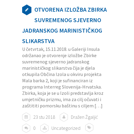
OTVORENA IZLOŽBA ZBIRKA
SUVREMENOG SJEVERNO
JADRANSKOG MARINISTIČKOG
SLIKARSTVA
U četvrtak, 15.11.2018. u Galeriji Insula
održanao je otvorenje izložbe Zbirke
suvremenog sjeverno jadranskog
marinističkog slikarstva čija je djela
otkupila Občina Izola u okviru projekta
Mala barka 2, koji je sufinanciran iz
programa Interreg Slovenija-Hrvatska.
Zbirka, koja je se u Izoli predstavlja kroz
umjetničku prizmu, ima za cilj očuvati i
zaštititi pomorsku baštinu s ciljem […]
23 stu 2018
Dražen Žgaljić
0
Uncategorized