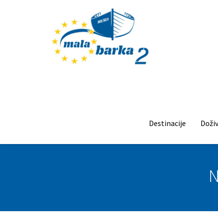
Destinacije
Doživ
N