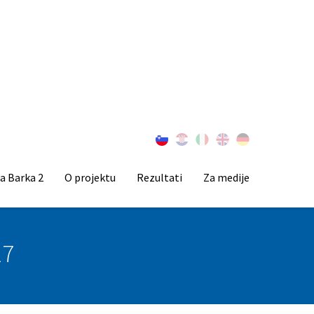
a Barka 2
O projektu
Rezultati
Za medije
17