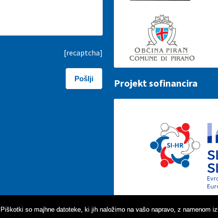
[recaptcha]
Projekt sofinancira
. Piškotki so majhne datoteke, ki jih naložimo na vašo napravo, z namenom iz