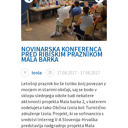
NOVINARSKA KONFERENCA
PRED RIBIŠKIM PRAZNIKOM
MALA BARKA
Izola
17.08.2017 - 17.08.2017
Letošnji praznik bo še toliko bolj povezan z
morjem in starimi običaji, saj se bodo v
sklopu slednjega odvile tudi nekatere
aktivnosti projekta Mala barka 2, v katerem
sodelujeta tako Občina Izola kot Turistično
združenje Izola. Projekt, ki se sofinancira s
sredstvi Interreg V-A Slovenija-Hrvaška
predstavlja nadgradnjo projekta Mala