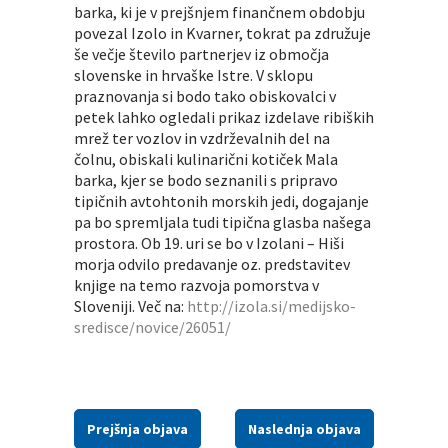
barka, ki je v prejšnjem finančnem obdobju
povezal Izolo in Kvarner, tokrat pa združuje
še večje število partnerjev iz območja
slovenske in hrvaške Istre. V sklopu
praznovanja si bodo tako obiskovalci v
petek lahko ogledali prikaz izdelave ribiških
mrež ter vozlov in vzdrževalnih del na
čolnu, obiskali kulinarični kotiček Mala
barka, kjer se bodo seznanili s pripravo
tipičnih avtohtonih morskih jedi, dogajanje
pa bo spremljala tudi tipična glasba našega
prostora. Ob 19. uri se bo v Izolani – Hiši
morja odvilo predavanje oz. predstavitev
knjige na temo razvoja pomorstva v
Sloveniji. Več na:
http://izola.si/medijsko-
sredisce/novice/26051/
Prejšnja objava
Naslednja objava