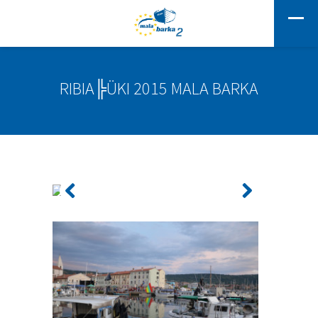
RIBIA╠ÜKI 2015 MALA BARKA