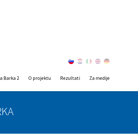
a Barka 2
O projektu
Rezultati
Za medije
RKA