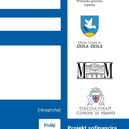
[recaptcha]
Projekt sofinancira