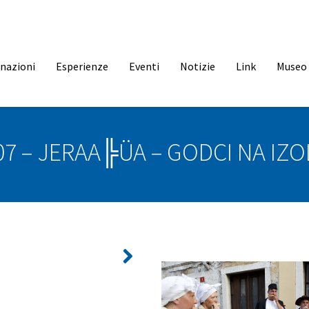
inazioni
Esperienze
Eventi
Notizie
Link
Museo 
07 – JERAA╠ÜA – GODCI NA IZOL