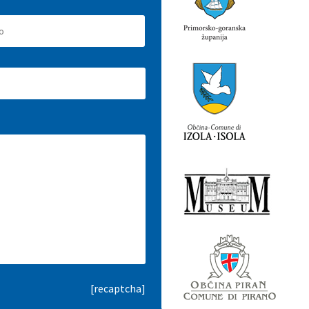
[recaptcha]