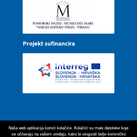
Projekt sufinancira
Naša web aplikacija koristi kolačiće. Kolačići su male datoteke koje
se učitavaju na vašem uređaju, kako bi osigurali boljo korisničko
Za optimalno djelovanje web stranice preporučujemo