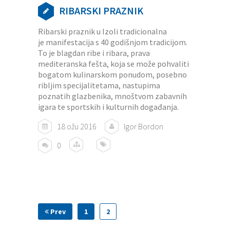
RIBARSKI PRAZNIK
Ribarski praznik u Izoli tradicionalna
je manifestacija s 40 godišnjom tradicijom.
To je blagdan ribe i ribara, prava
mediteranska fešta, koja se može pohvaliti
bogatom kulinarskom ponudom, posebno
ribljim specijalitetama, nastupima
poznatih glazbenika, mnoštvom zabavnih
igara te sportskih i kulturnih događanja.
18 ožu 2016
Igor Bordon
0
Prev
1
2