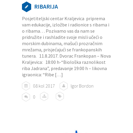
RIBARIJA
Posjetiteljski centar Kraljevica priprema
vam edukacije, izložbe i radionice s ribama i
o ribama… Pozivamo vas da nam se
pridružite i rashladite svoje misli učeći o
morskim dubinama, mašući prozračnim
mrežama, prisjećajući se frankopanskih
tunera. 11.8.2017. Dvorac Frankopan – Nova
Kraljevica: 18:00 h-“Biološka raznolikost
riba Jadrana”, predavanje 19:00 h – likovna
igraonica: “Ribe […]
08 kol 2017
Igor Bordon
0