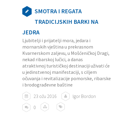
SMOTRA I REGATA
TRADICIJSKIH BARKI NA
JEDRA
Ljubitelji i prijatelji mora, jedara i
mornarskih vještina u prekrasnom
Kvarnerskom zaljevu, u Mošćeničkoj Dragi,
nekad ribarskoj lučici, a danas
atraktivnoj turističkoj destinaciji uživati će
u jedinstvenoj manifestaciji, s ciljem
očuvanja i revitalizacije pomorske, ribarske
i brodograđevne baštine
23 ožu 2016
Igor Bordon
0