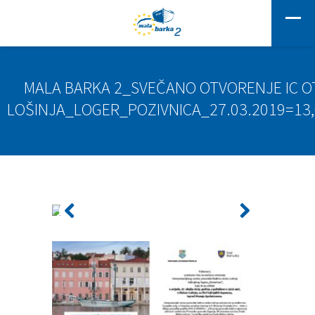
MALA BARKA 2_SVEČANO OTVORENJE IC 
LOŠINJA_LOGER_POZIVNICA_27.03.2019=13