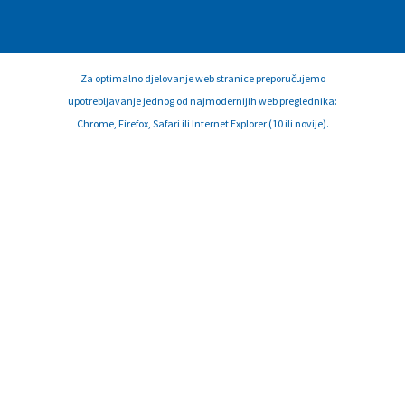
Za optimalno djelovanje web stranice preporučujemo
upotrebljavanje jednog od najmodernijih web preglednika:
Chrome, Firefox, Safari ili Internet Explorer (10 ili novije).