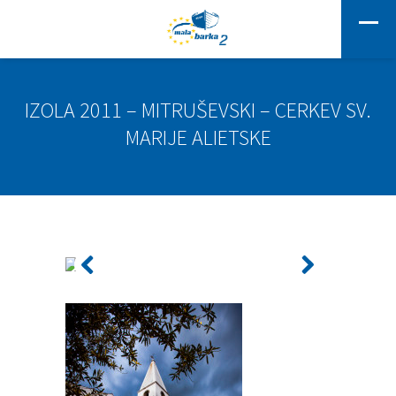
IZOLA 2011 – MITRUŠEVSKI – CERKEV SV.
MARIJE ALIETSKE