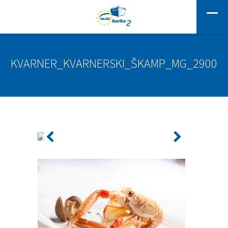
KVARNER_KVARNERSKI_ŠKAMP_MG_2900