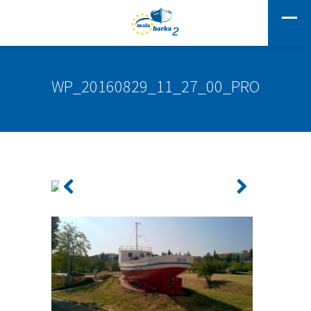
WP_20160829_11_27_00_PRO